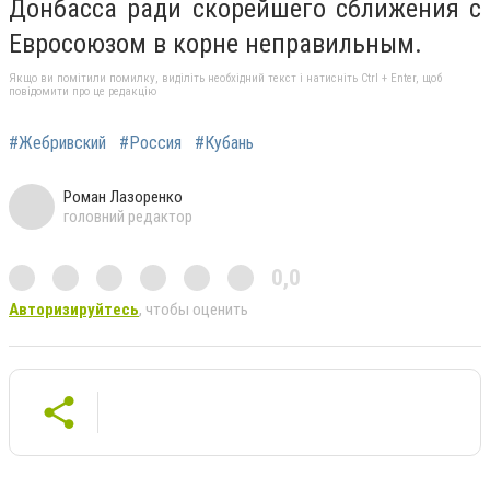
Донбасса ради скорейшего сближения с
Евросоюзом в корне неправильным.
Якщо ви помітили помилку, виділіть необхідний текст і натисніть Ctrl + Enter, щоб
повідомити про це редакцію
#Жебривский
#Россия
#Кубань
Роман Лазоренко
головний редактор
0,0
Авторизируйтесь
, чтобы оценить