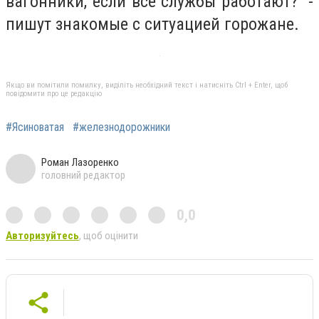
вагонники, если все службы работают?“ -
пишут знакомые с ситуацией горожане.
Якщо ви помітили помилку, виділіть необхідний текст і натисніть Ctrl + Enter, щоб
повідомити про це редакцію
#Ясиноватая
#железнодорожники
Роман Лазоренко
головний редактор
0,0
Авторизуйтесь
, щоб оцінити