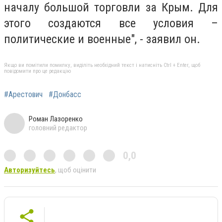
началу большой торговли за Крым. Для
этого создаются все условия –
политические и военные", - заявил он.
Якщо ви помітили помилку, виділіть необхідний текст і натисніть Ctrl + Enter, щоб
повідомити про це редакцію
#Арестович
#Донбасс
Роман Лазоренко
головний редактор
0,0
Авторизуйтесь
, щоб оцінити