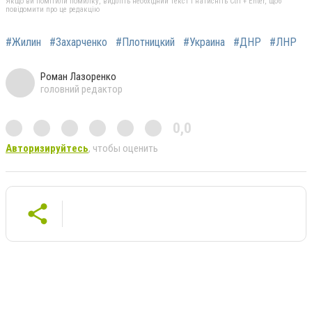
Якщо ви помітили помилку, виділіть необхідний текст і натисніть Ctrl + Enter, щоб
повідомити про це редакцію
#Жилин
#Захарченко
#Плотницкий
#Украина
#ДНР
#ЛНР
Роман Лазоренко
головний редактор
0,0
Авторизируйтесь
, чтобы оценить