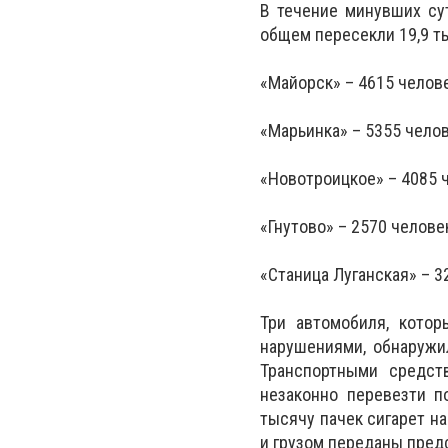
В течение минувших су
общем пересекли 19,9 т
«Майорск» – 4615 челове
«Марьинка» – 5355 челов
«Новотроицкое» – 4085 
«Гнутово» – 2570 челове
«Станица Луганская» – 3
Три автомобиля, кото
нарушениями, обнаружи
Транспортными средст
незаконно перевезти п
тысячу пачек сигарет н
и грузом переданы пред