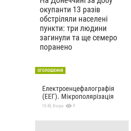
На Донеччині за добу
окупанти 13 разів
обстріляли населені
пункти: три людини
загинули та ще семеро
поранено
ОГОЛОШЕННЯ
Електроенцефалографія
(ЕЕГ). Мікрополярізація
4
10:40, Вчора