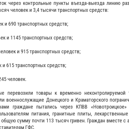
ток через контрольные пункты въезда-выезда линию раз
ысяч человек и 3,4 тысячи транспортных средств:
к и 690 транспортных средств;
ек и 1145 транспортных средств;
человек и 915 транспортных средств;
к и 615 транспортных средств;
245 человек.
рые перевозили товары к временно неконтролируемой 
ли военнослужащие Донецкого и Краматорского погранич
вами граждане пытались через КПВВ «Новотроицкое»
ользователям питания, гранитные плиты, лекарственные
а общую сумму почти 113 тысяч гривен. Граждан вместе с
ставителям ГФС.