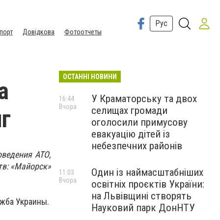
Рус
порт
Довідкова
Фотоотчеты
ОСТАННІ НОВИНИ
а
У Краматорську та двох
16:44
Вчора
селищах громади
нг
оголосили примусову
евакуацію дітей із
небезпечних районів
оведения АТО,
тв: «Майорск»
Один із наймасштабніших
11:03
Вчора
освітніх проєктів України:
на Львівщині створять
жба Украины.
Науковий парк ДонНТУ