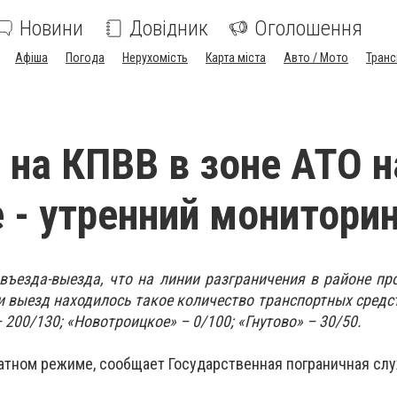
Новини
Довідник
Оголошення
Афіша
Погода
Нерухомість
Карта міста
Авто / Мото
Транс
 на КПВВ в зоне АТО н
 - утренний монитори
въезда-выезда, что на линии разграничения в районе пр
 и выезд находилось такое количество транспортных средс
 200/130; «Новотроицкое» – 0/100; «Гнутово» – 30/50.
атном режиме, сообщает Государственная пограничная слу