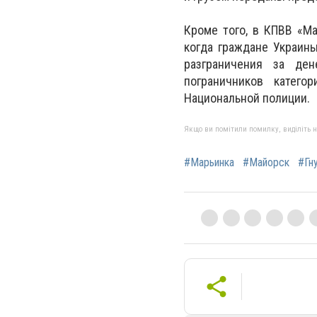
Кроме того, в КПВВ «Ма
когда граждане Украин
разграничения за де
пограничников катего
Национальной полиции.
Якщо ви помітили помилку, виділіть нео
#Марьинка
#Майорск
#Гн