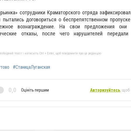
рьинка» сотрудники Краматорского отряда зафиксировал
ы пытались договориться о беспрепятственном пропуске
нежное вознаграждение. На свои предложения они 
рические отказы, после чего нарушителей передали
бхідний текст і натисніть Ctrl + Enter, щоб повідомити про це редакцію
утово
#СтаницаЛуганская
0,0
Оцініть першим
Авторизуйтесь
, щоб