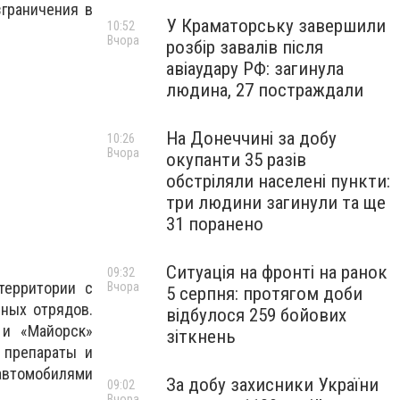
граничения в
У Краматорську завершили
10:52
Вчора
розбір завалів після
авіаудару РФ: загинула
людина, 27 постраждали
На Донеччині за добу
10:26
Вчора
окупанти 35 разів
обстріляли населені пункти:
три людини загинули та ще
31 поранено
Ситуація на фронті на ранок
09:32
территории с
Вчора
5 серпня: протягом доби
ных отрядов.
відбулося 259 бойових
 и «Майорск»
зіткнень
 препараты и
 автомобилями
За добу захисники України
09:02
Вчора