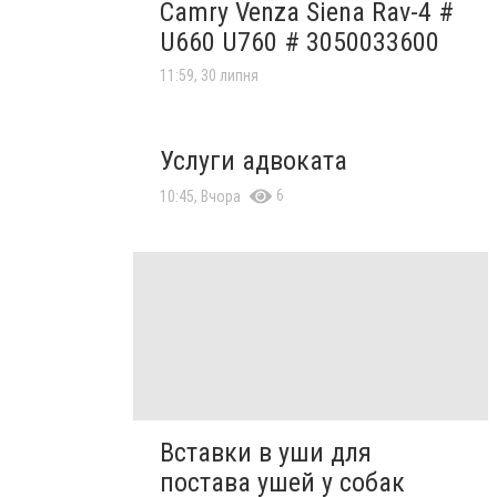
Camry Venza Siena Rav-4 #
U660 U760 # 3050033600
11:59, 30 липня
Услуги адвоката
6
10:45, Вчора
Вставки в уши для
постава ушей у собак