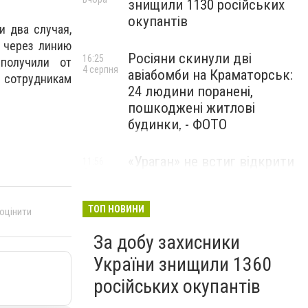
знищили 1130 російських
окупантів
и два случая,
 через линию
Росіяни скинули дві
16:25
получили от
4 серпня
авіабомби на Краматорськ:
 сотрудникам
24 людини поранені,
пошкоджені житлові
будинки, - ФОТО
«Ураган» не встиг відкрити
11:56
4 серпня
вогонь: українські дрони
знищили російський РСЗВ
на Донеччині,- ВІДЕО
ТОП НОВИНИ
 оцінити
За добу захисники
України знищили 1360
російських окупантів