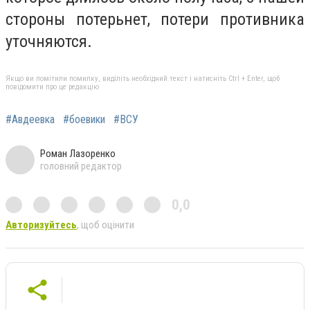
стороны потерьнет, потери противника
уточняются.
Якщо ви помітили помилку, виділіть необхідний текст і натисніть Ctrl + Enter, щоб
повідомити про це редакцію
#Авдеевка
#боевики
#ВСУ
Роман Лазоренко
головний редактор
0,0
Авторизуйтесь
, щоб оцінити