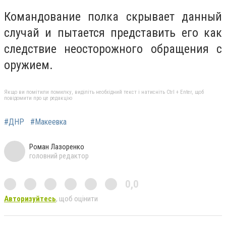
Командование полка скрывает данный
случай и пытается представить его как
следствие неосторожного обращения с
оружием.
Якщо ви помітили помилку, виділіть необхідний текст і натисніть Ctrl + Enter, щоб
повідомити про це редакцію
#ДНР
#Макеевка
Роман Лазоренко
головний редактор
0,0
Авторизуйтесь
, щоб оцінити