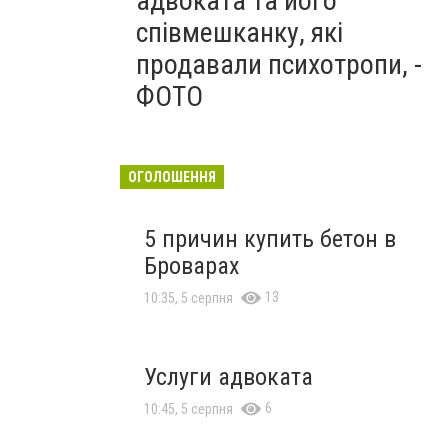
адвоката та його
співмешканку, які
продавали психотропи, -
ФОТО
ОГОЛОШЕННЯ
5 причин купить бетон в
Броварах
13
10:35, 5 серпня
Услуги адвоката
6
10:45, 5 серпня