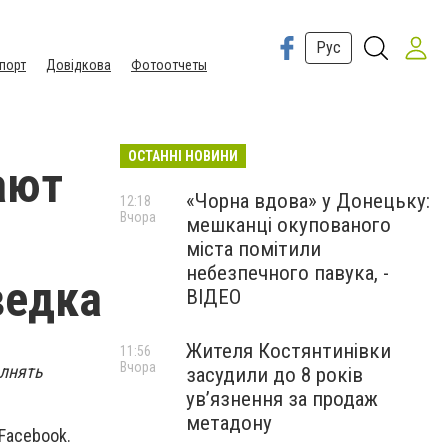
Рус
порт
Довідкова
Фотоотчеты
ОСТАННІ НОВИНИ
ают
«Чорна вдова» у Донецьку:
12:18
Вчора
мешканці окупованого
міста помітили
небезпечного павука, -
ведка
ВІДЕО
Жителя Костянтинівки
11:56
Вчора
олнять
засудили до 8 років
ув’язнення за продаж
метадону
Facebook.