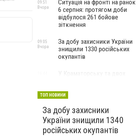
Ситуація на фронті на ранок
09:51
Вчора
6 серпня: протягом доби
відбулося 261 бойове
зіткнення
За добу захисники України
09:05
Вчора
знищили 1330 російських
окупантів
У Краматорську та двох
16:44
5 серпня
селищах громади
оголосили примусову
евакуацію дітей із
ТОП НОВИНИ
небезпечних районів
За добу захисники
України знищили 1340
російських окупантів