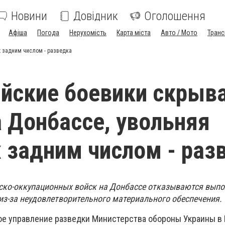
Новини
Довідник
Оголошення
Афіша
Погода
Нерухомість
Карта міста
Авто / Мото
Транс
х задним числом - разведка
йские боевики скрыв
а Донбассе, увольняя
 задним числом - раз
ско-оккупационных войск на Донбассе отказываются вып
з-за неудовлетворительного материального обеспечения.
ое управление разведки Министерства обороны Украины в 