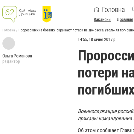
Головна
Вакансии
Дозвілля
Головна
Пророссийские боевики скрывают потери на Донбассе, увольняя погибши
14:55, 18 січня 2017 р.
Проросси
Ольга Романова
редактор
потери н
погибших
Военнослужащие россий
приказы командования и
Об этом сообщает Главн