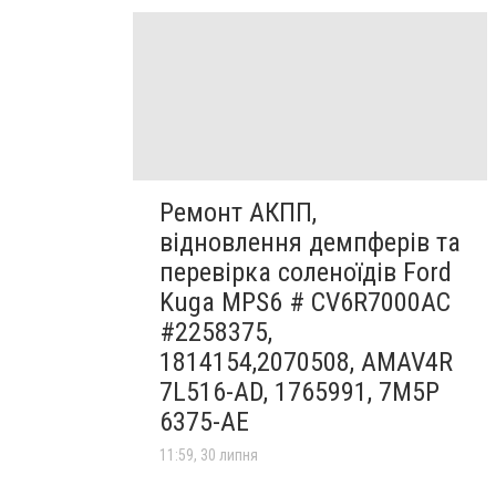
Ремонт АКПП,
відновлення демпферів та
перевірка соленоїдів Ford
Kuga MPS6 # CV6R7000AC
#2258375,
1814154,2070508, AMAV4R
7L516-AD, 1765991, 7M5P
6375-AE
11:59, 30 липня