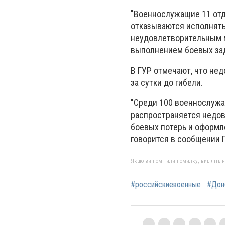
"Военнослужащие 11 отд
отказываются исполнять
неудовлетворительным м
выполнением боевых зада
В ГУР отмечают, что не
за сутки до гибели.
"Среди 100 военнослужа
распространяется недов
боевых потерь и оформле
говорится в сообщении 
Якщо ви помітили помилку, виділіть нео
#российскиевоенные
#Дон