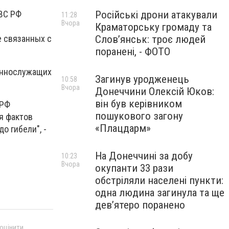
Російські дрони атакували
 ВС РФ
11:28
Вчора
Краматорську громаду та
Слов’янськ: троє людей
 связанных с
поранені, - ФОТО
оеннослужащих
Загинув уродженець
10:58
Вчора
Донеччини Олексій Юков:
він був керівником
 РФ
пошукового загону
я фактов
«Плацдарм»
о гибели", -
На Донеччині за добу
10:23
Вчора
окупанти 33 рази
обстріляли населені пункти:
одна людина загинула та ще
девʼятеро поранено
 оцінити