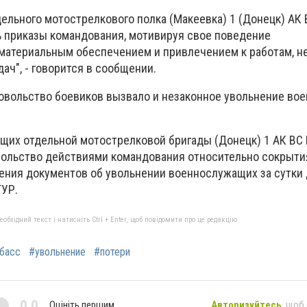
ельного мотострелкового полка (Макеевка) 1 (Донецк) АК
 приказы командования, мотивируя свое поведение
атериальным обеспечением и привлечением к работам, не
ч", - говорится в сообщении.
довольство боевиков вызвало и незаконное увольнение в
щих отдельной мотострелковой бригады (Донецк) 1 АК ВС
ольство действиями командования относительно сокрыти
ния документов об увольнении военнослужащих за сутки д
ГУР.
бхідний текст і натисніть Ctrl + Enter, щоб повідомити про це редакцію
басс
#увольнение
#потери
0,0
Оцініть першим
Авторизуйтесь
, щоб