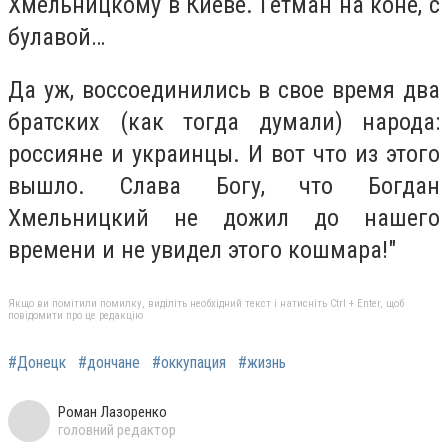
Хмельницкому в Киеве. Гетман на коне, с
булавой…
Да уж, воссоединились в свое время два
братских (как тогда думали) народа:
россияне и украинцы. И вот что из этого
вышло. Слава Богу, что Богдан
Хмельницкий не дожил до нашего
времени и не увидел этого кошмара!"
Якщо ви помітили помилку, виділіть необхідний текст і натисніть Ctrl + Enter, щоб
повідомити про це редакцію
#Донецк
#дончане
#оккупация
#жизнь
Роман Лазоренко
головний редактор