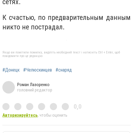
сетях.
К счастью, по предварительным данным
никто не пострадал.
Якщо ви помітили помилку, виділіть необхідний текст і натисніть Ctrl + Enter, щоб
повідомити про це редакцію
#Донецк
#Челюскинцев
#снаряд
Роман Лазоренко
головний редактор
0,0
Авторизируйтесь
, чтобы оценить