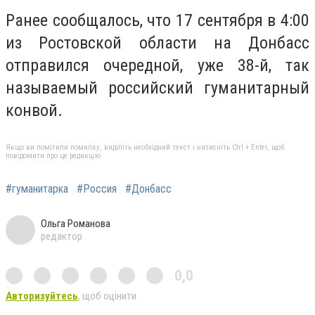
Ранее сообщалось, что 17 сентября в 4:00
из Ростовской области на Донбасс
отправился очередной, уже 38-й, так
называемый российский гуманитарный
конвой.
Якщо ви помітили помилку, виділіть необхідний текст і натисніть Ctrl + Enter, щоб
повідомити про це редакцію
#гуманитарка
#Россия
#Донбасс
Ольга Романова
редактор
0,0
Авторизуйтесь
, щоб оцінити