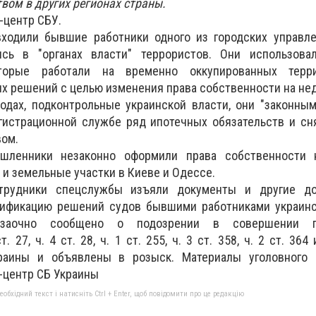
вом в других регионах страны.
-центр СБУ.
входили бывшие работники одного из городских управле
ись в "органах власти" террористов. Они использова
оторые работали на временно оккупированных терри
х решений с целью изменения права собственности на не
родах, подконтрольные украинской власти, они "законн
гистрационной службе ряд ипотечных обязательств и сн
ом.
шленники незаконно оформили права собственности 
и земельные участки в Киеве и Одессе.
рудники спецслужбы изъяли документы и другие док
ификацию решений судов бывшими работниками украинс
 заочно сообщено о подозрении в совершении пр
 27, ч. 4 ст. 28, ч. 1 ст. 255, ч. 3 ст. 358, ч. 2 ст. 364 
краины и объявлены в розыск. Материалы уголовного 
с-центр СБ Украины
бхідний текст і натисніть Ctrl + Enter, щоб повідомити про це редакцію