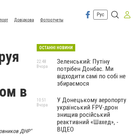
Рус
порт
Довідкова
Фотоотчеты
ОСТАННІ НОВИНИ
руя
Зеленський: Путіну
22:48
Вчора
потрібен Донбас. Ми
відходити самі по собі не
збираємося
ом в
У Донецькому аеропорту
10:51
Вчора
український FPV-дрон
знищив російський
реактивний «Шахед», -
ВІДЕО
овников ДНР"