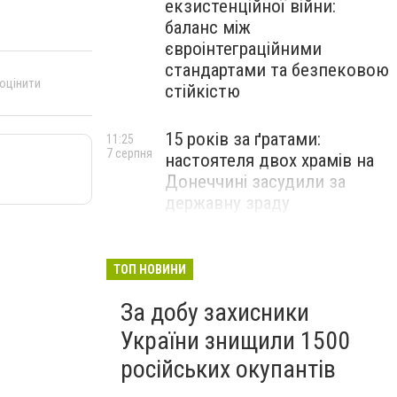
екзистенційної війни:
баланс між
євроінтеграційними
стандартами та безпековою
 оцінити
стійкістю
15 років за ґратами:
11:25
7 серпня
настоятеля двох храмів на
Донеччині засудили за
державну зраду
Російські військові вбили
10:54
7 серпня
полоненого бійця ЗСУ на
ТОП НОВИНИ
Донеччині: розпочато
За добу захисники
розслідування
України знищили 1500
російських окупантів