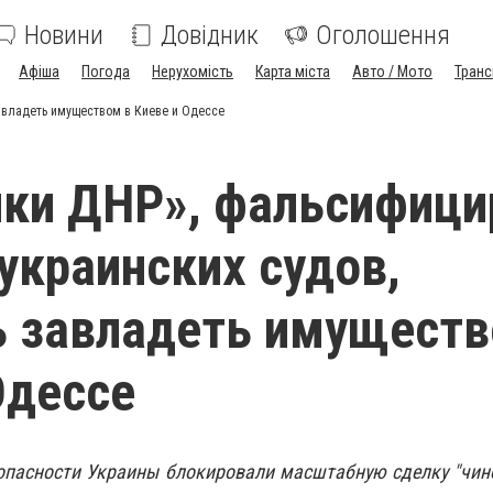
Новини
Довідник
Оголошення
Афіша
Погода
Нерухомість
Карта міста
Авто / Мото
Транс
авладеть имуществом в Киеве и Одессе
ки ДНР», фальсифици
украинских судов,
 завладеть имуществ
Одессе
опасности Украины блокировали масштабную сделку "чин