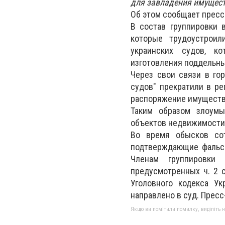
для завладения имущест
Об этом сообщает пресс
В состав группировки 
которые трудоустроил
украинских судов, к
изготовления поддельны
Через свои связи в го
судов" прекратили в ре
распоряжение имуществ
Таким образом злоумы
объектов недвижимости 
Во время обысков сот
подтверждающие фальс
Членам группировки
предусмотренных ч. 2 ст.
Уголовного кодекса У
направлено в суд. Прес
Якщо ви помітили помилку, виділіть нео