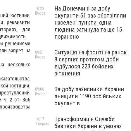
На Донеччині за добу
10:23
Вчора
окупанти 51 раз обстріляли
ний юстиции,
населені пункти: одна
ли реквизиты
людина загинула та ще 15
ториях, для
поранено
движимость.
ыми решениями
яли запрет на
Ситуація на фронті на ранок
09:51
Вчора
8 серпня: протягом доби
на несколько
відбулося 223 бойових
зіткнення
азательства,
кой юстиции.
За добу захисники України
09:06
еступлений,
Вчора
знищили 1190 російських
и ч. 2 ст. 366
окупантів
производства
Трансформація Служби
16:17
7 серпня
безпеки України в умовах