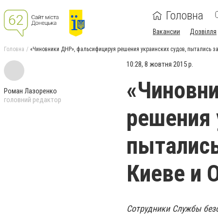
Головна
Вакансии
Дозвілля
Головна
«Чиновники ДНР», фальсифицируя решения украинских судов, пытались з
10:28, 8 жовтня 2015 р.
«Чиновни
Роман Лазоренко
головний редактор
решения 
пытались
Киеве и 
Сотрудники Службы без