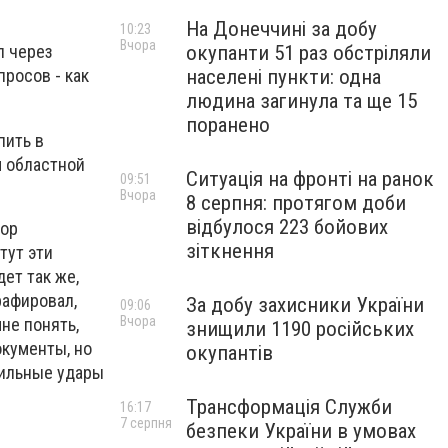
На Донеччині за добу
10:23
Вчора
окупанти 51 раз обстріляли
л через
населені пункти: одна
просов - как
людина загинула та ще 15
поранено
пить в
м областной
Ситуація на фронті на ранок
09:51
Вчора
8 серпня: протягом доби
відбулося 223 бойових
вор
зіткнення
тут эти
дет так же,
рафировал,
За добу захисники України
09:06
Вчора
не понять,
знищили 1190 російських
окументы, но
окупантів
сильные удары
Трансформація Служби
16:17
7 серпня
безпеки України в умовах