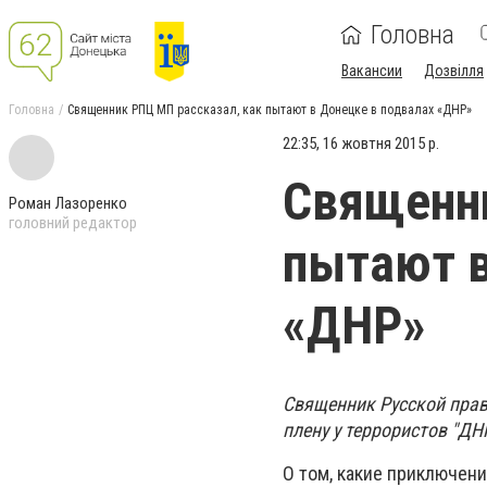
Головна
Вакансии
Дозвілля
Головна
Священник РПЦ МП рассказал, как пытают в Донецке в подвалах «ДНР»
22:35, 16 жовтня 2015 р.
Священни
Роман Лазоренко
головний редактор
пытают в
«ДНР»
Священник Русской прав
плену у террористов "ДН
О том, какие приключен