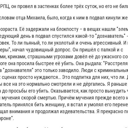
ПЦ, он провел в застенках более трёх суток, но его не бил
ловам отца Михаила, было, когда к ним в подвал кинули ж
озраста. Её задержали на блокпосту – в вещах нашли "эле
ледующий день в подвал спустился какой-то "дознаватель"
ек. То ли пьяный, то ли уколотый и очень агрессивный. И 
еры", начал чудовищный допрос. Он пришёл с палкой и с
и, криками, страшными угрозами довёл её до ужасного со
оге она просила быстрее её убить. Она рыдала: "Расстреля
а "дознавателя" это только заводило. Люди с криминальны
х сценах просто нуждаются… Это подпитка для них, что ли. 
ы все на это нормально смотрели и не дёргались. Я раньше 
до просьбы его убить. Оказывается, как просто вынудить
и мучения скорой смертью. Причём мучения прежде всего н
тель принялся бить женщину, я встал и умолял его перен
ащал внимания и продолжал издевательства. Я прекрасно п
ороне".