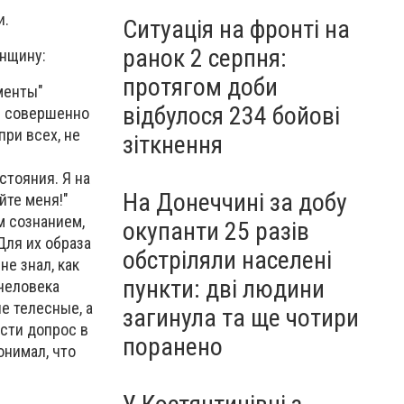
и.
Ситуація на фронті на
ранок 2 серпня:
енщину:
протягом доби
менты"
відбулося 234 бойові
 - совершенно
при всех, не
зіткнення
стояния. Я на
На Донеччині за добу
йте меня!"
м сознанием,
окупанти 25 разів
Для их образа
обстріляли населені
не знал, как
пункти: дві людини
 человека
е телесные, а
загинула та ще чотири
ести допрос в
поранено
онимал, что