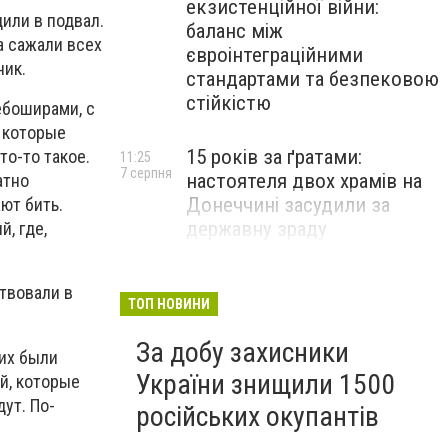
екзистенційної війни:
или в подвал.
баланс між
а сажали всех
євроінтеграційними
ник.
стандартами та безпековою
стійкістю
ебоширами, с
, которые
15 років за ґратами:
то-то такое.
11:25
7 серпня
настоятеля двох храмів на
атно
Донеччині засудили за
ают бить.
державну зраду
, где,
Російські військові вбили
10:54
твовали в
7 серпня
полоненого бійця ЗСУ на
ТОП НОВИНИ
Донеччині: розпочато
За добу захисники
розслідування
них были
України знищили 1500
й, которые
дут. По-
російських окупантів