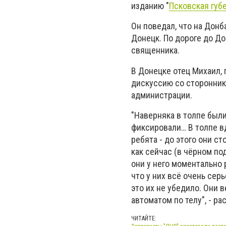
изданию "
Псковская губ
Он поведал, что на Донб
Донецк. По дороге до До
священника.
В Донецке отец Михаил, 
дискуссию со сторонник
администрации.
"Наверняка в толпе был
фиксировали… В толпе вд
ребята - до этого они ст
как сейчас (в чёрном по
они у него моментально
что у них всё очень серь
это их не убедило. Они 
автоматом по телу", - ра
ЧИТАЙТЕ: