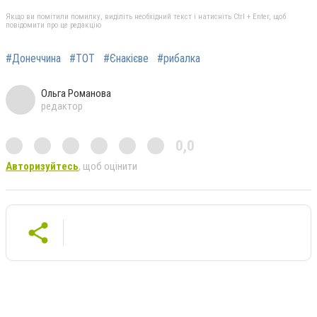
Якщо ви помітили помилку, виділіть необхідний текст і натисніть Ctrl + Enter, щоб
повідомити про це редакцію
#Донеччина
#ТОТ
#Єнакієве
#рибалка
Ольга Романова
редактор
0,0
Авторизуйтесь
, щоб оцінити